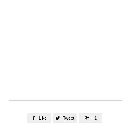
Naturalmente, mentre ci auguriamo che non debba mai
servire, si procede con qualche “esercitazione”.
Like
Tweet
+1


