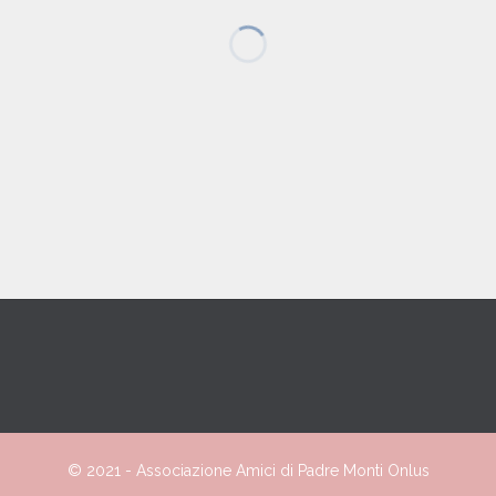
© 2021 -
Associazione
Amici
di Padre Monti Onlus